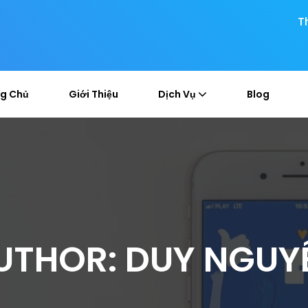
T
g Chủ
Giới Thiệu
Dịch Vụ
Blog
UTHOR:
DUY NGUY