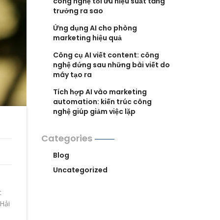
công nghệ tối ưu hiệu suất tăng
trưởng ra sao
Ứng dụng AI cho phòng
marketing hiệu quả
Công cụ AI viết content: công
nghệ đứng sau những bài viết do
máy tạo ra
Tích hợp AI vào marketing
automation: kiến trúc công
nghệ giúp giảm việc lặp
Categories
Blog
Uncategorized
c
 Hải