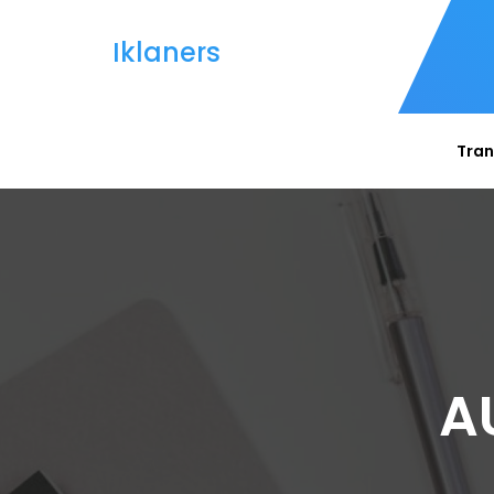
Iklaners
Tran
A