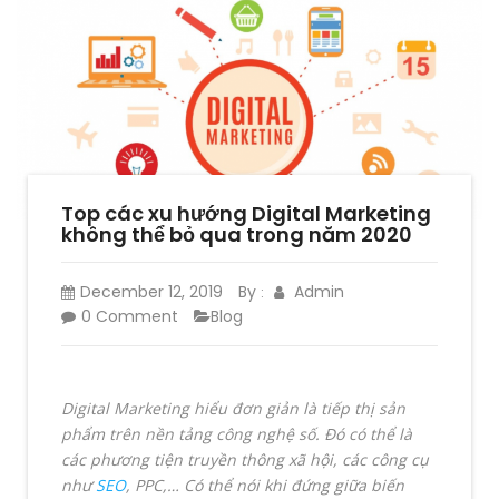
Top các xu hướng Digital Marketing
không thể bỏ qua trong năm 2020
December 12, 2019
By
Admin
:
0 Comment
Blog
Digital Marketing hiểu đơn
giản là tiếp thị sản
phẩm trên nền tảng công nghệ số. Đó có thể là
các phương ti
ện truyền thông xã hội, các công cụ
như
SEO
, PPC,… Có thể nói khi đứng giữa biến