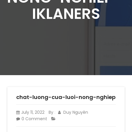
IKLANERS
chat-luong-cua-luoi-nong-nghiep
July 11, 2022
By
Duy Nguyên
:
0 Comment