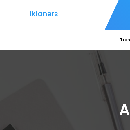
Iklaners
Tran
A