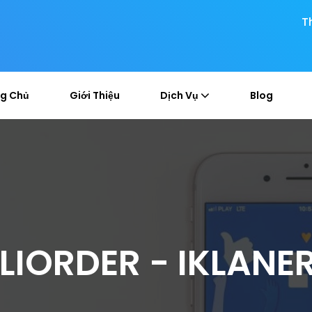
T
g Chủ
Giới Thiệu
Dịch Vụ
Blog
LIORDER - IKLANE