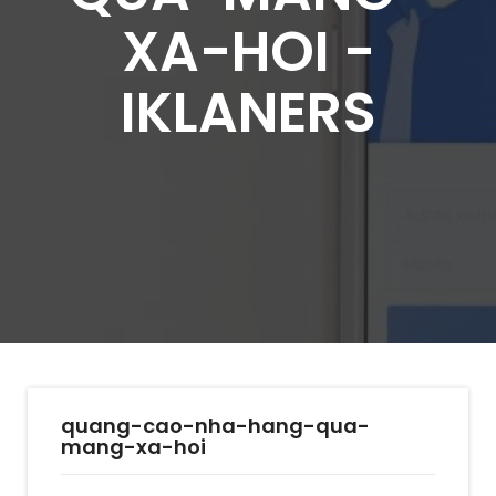
XA-HOI -
IKLANERS
quang-cao-nha-hang-qua-
mang-xa-hoi