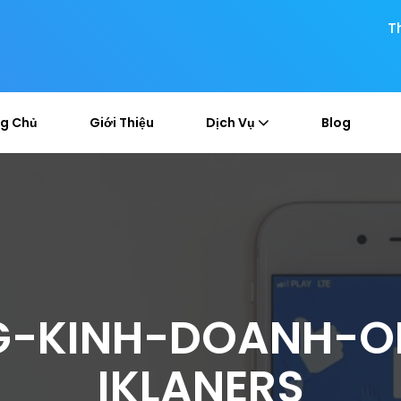
T
g Chủ
Giới Thiệu
Dịch Vụ
Blog
-KINH-DOANH-ON
IKLANERS