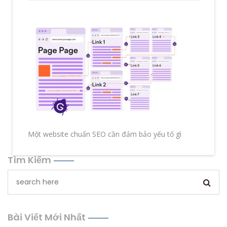
Một website chuẩn SEO cần đảm bảo yếu tố gì
Tìm Kiếm
Bài Viết Mới Nhất