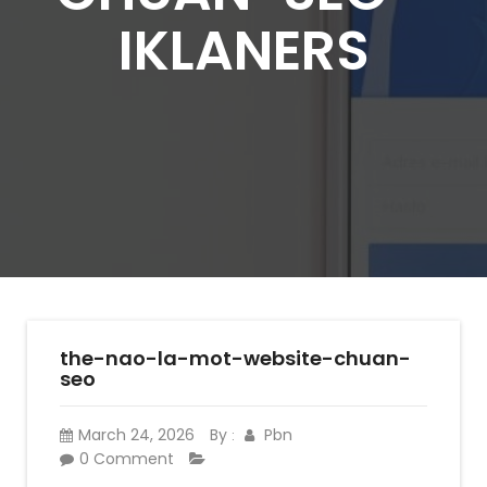
IKLANERS
the-nao-la-mot-website-chuan-
seo
March 24, 2026
By
Pbn
:
0 Comment