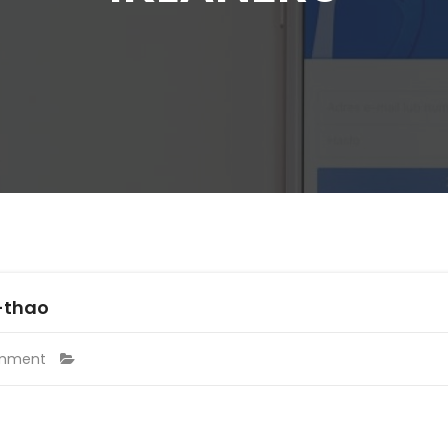
-thao
mment