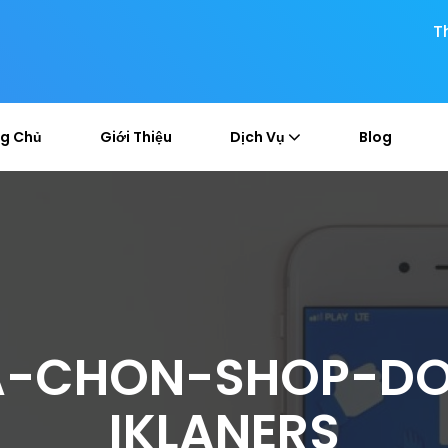
T
g Chủ
Giới Thiệu
Dịch Vụ
Blog
UA-CHON-SHOP-DO
IKLANERS