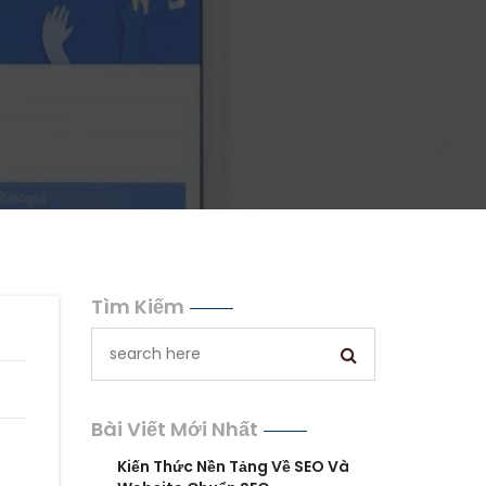
Tìm Kiếm
Bài Viết Mới Nhất
Kiến Thức Nền Tảng Về SEO Và