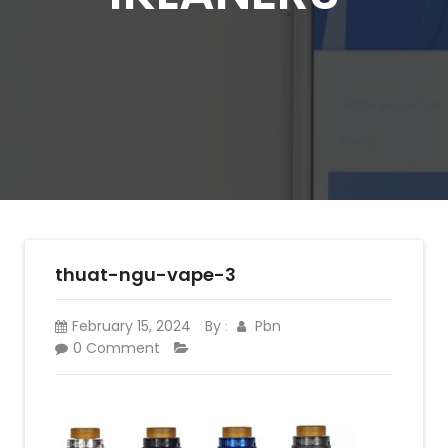
thuat-ngu-vape-3
February 15, 2024
By
Pbn
:
0 Comment