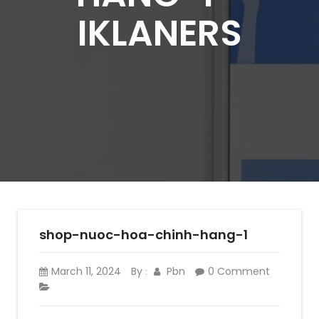
IKLANERS
shop-nuoc-hoa-chinh-hang-1
March 11, 2024
By
Pbn
0 Comment
: