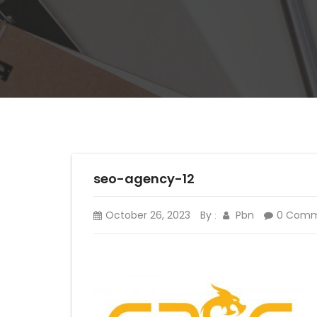
seo-agency-12
October 26, 2023
By
Pbn
0 Com
: