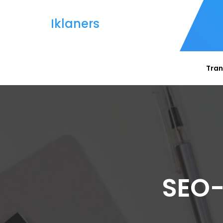
Iklaners
Tran
SEO-