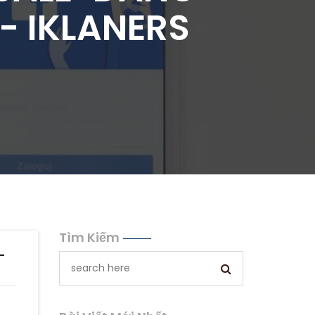
- IKLANERS
Tìm Kiếm
-