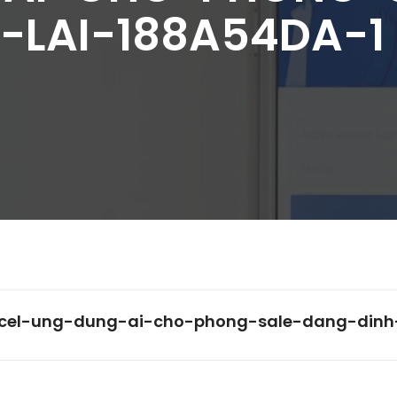
-LAI-188A54DA-1 
excel-ung-dung-ai-cho-phong-sale-dang-dinh