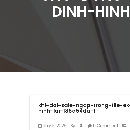
DINH-HINH
khi-doi-sale-ngap-trong-file-
hinh-lai-188a54da-1
July 5, 2026
By
0 Comment
: