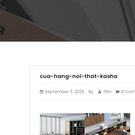
cua-hang-noi-that-kasha
September 3, 2025
By
Pbn
0 Co
: