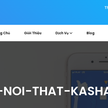
T
g Chủ
Giới Thiệu
Dịch Vụ
Blog
NOI-THAT-KASHA 