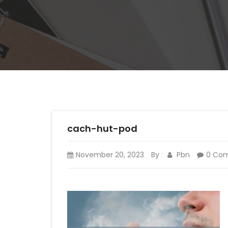
cach-hut-pod
November 20, 2023
By
Pbn
0 Co
: