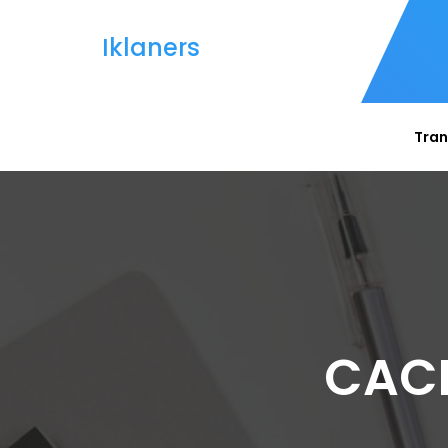
Iklaners
Tran
CACH