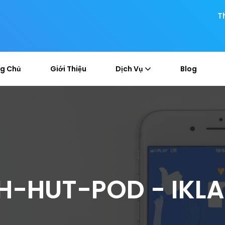
T
g Chủ
Giới Thiệu
Dịch Vụ
Blog
-HUT-POD - IKL