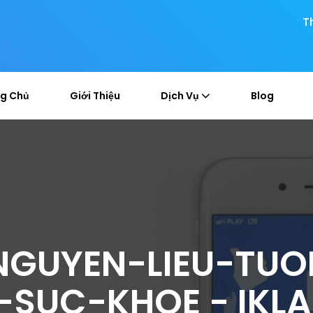
T
g Chủ
Giới Thiệu
Dịch Vụ
Blog
GUYEN-LIEU-TUO
SUC-KHOE - IKL